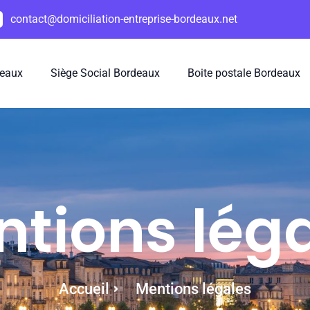
contact@domiciliation-entreprise-bordeaux.net
deaux
Siège Social Bordeaux
Boite postale Bordeaux
tions lég
Accueil
Mentions légales