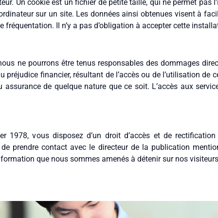
teur. Un cookie est un fichier de petite taille, qui ne permet pas l’
rdinateur sur un site. Les données ainsi obtenues visent à facili
fréquentation. Il n’y a pas d’obligation à accepter cette installa
as, nous ne pourrons être tenus responsables des dommages dire
réjudice financier, résultant de l’accès ou de l’utilisation de ce
 assurance de quelque nature que ce soit. L’accès aux services
er 1978, vous disposez d’un droit d’accès et de rectificatio
it de prendre contact avec le directeur de la publication ment
nformation que nous sommes amenés à détenir sur nos visiteurs, 